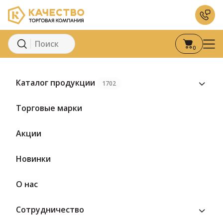
0
Главная
Каталог
Молоко и молочные продукты
Кисломоло
Каталог продукции
1702
Торговые марки
Акции
Новинки
О нас
Сотрудничество