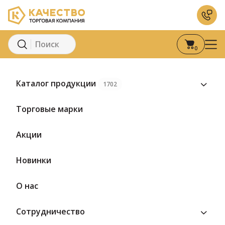
0
Главная
Каталог
Молоко и молочные продукты
К
Каталог продукции
1702
Предзаказ
Торговые марки
Акции
Новинки
О нас
Сотрудничество