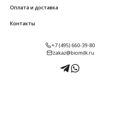
Оплата и доставка
Контакты
+7 (495) 660-39-80
zakaz@biomilk.ru
Масса вишня 23% (ведро) 3 кг
вес | Киржачский МЗ
Масса вишня жирностью 23% фасовка в ведре 3 кг оптом,
продукция Киржачского молочного завода. Кисломолочные
продукты с доставкой от дистрибьютора продукции ТК
Качество.
3 кг в упаковке
Предзаказ
Срок годности:
Жирность:
Объём:
30 суток
23%
3 кг