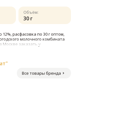
Объём:
30 г
12%, расфасовка по 30 г оптом,
огодского молочного комбината
в Москве заказать у
ат"
Все товары бренда