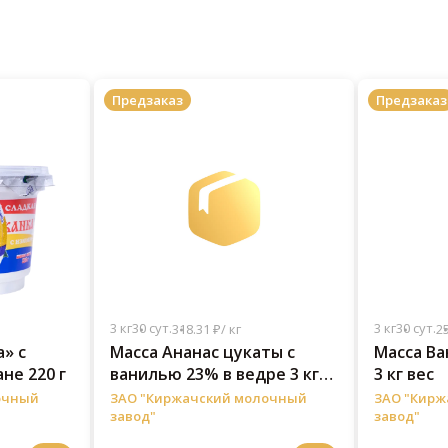
Предзаказ
Предзаказ
3 кг
30 сут.
3 кг
30 сут.
318.31 ₽/ кг
25
» с
Масса Ананас цукаты с
Масса Ва
не 220 г
ванилью 23% в ведре 3 кг
3 кг вес
вес
очный
ЗАО "Киржачский молочный
ЗАО "Кирж
завод"
завод"