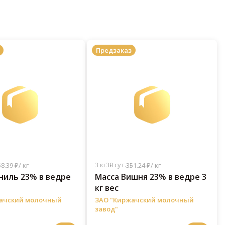
Предзаказ
3 кг
30 сут.
8.39 ₽/ кг
351.24 ₽/ кг
ниль 23% в ведре
Масса Вишня 23% в ведре 3
кг вес
ачский молочный
ЗАО "Киржачский молочный
завод"