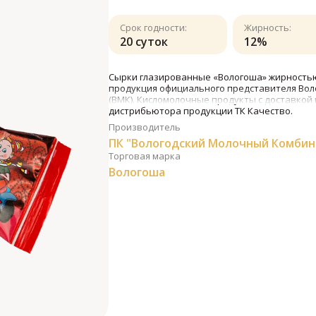
Срок годности:
Жирность:
20 суток
12%
Сырки глазированные «Вологоша» жирностью 
продукция официального представителя Вол
(ВМК). Кисломолочные продукты с доставкой 
дистрибьютора продукции ТК Качество.
Производитель
ПК "Вологодский Молочный Комбин
Торговая марка
Вологоша