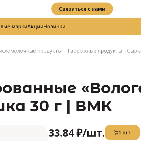
Связаться с нами
овые марки
Акции
Новинки
исломолочные продукты
Творожные продукты
Сырк
рованные «Волог
ка 30 г | ВМК
33.84 ₽
/шт.
1 шт