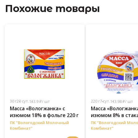
Похожие товары
30 г
20 сут.
220 г
7 сут.
133.9 ₽/ шт
113.98 ₽/ шт
Масса «Вологжанка» с
Масса «Вологжанка
изюмом 18% в фольге 220 г
изюмом 8% в стака
ПК "Вологодский Молочный
ПК "Вологодский Мол
Комбинат"
Комбинат"