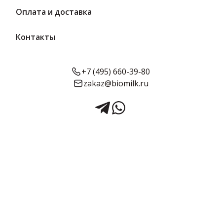
Оплата и доставка
Контакты
+7 (495) 660-39-80
zakaz@biomilk.ru
Творог 5% (пленка) 300 г |
ШМЗ
Творог жирностью 5% в пленке 300 г оптом, продукция
Шекстинского маслозавода (Шексна). Кисломолочные продукты
с доставкой в Москве и области от дистрибьютора продукции
ТК Качество.
Срок годности:
Жирность:
Объём:
7 суток
5%
300 г
Подробнее о товаре