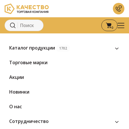
0
Главная
Каталог
Молоко и молочные продукты
Кисломоло
Каталог продукции
1702
Торговые марки
Акции
Новинки
О нас
Сотрудничество