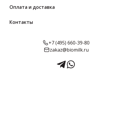
Оплата и доставка
НАПИТКИ
Контакты
МЯСНАЯ ПРОДУКЦИЯ
+7 (495) 660-39-80
По умолчанию
Любой
zakaz@biomilk.ru
350 г
12 мес.
30 г
45 сут.
91.93 ₽/ шт
40.97 ₽/ шт
Черная Смородина
Сыр плавленый