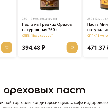
250 г
12 мес.
250 г
12 мес.
394.48 ₽/ шт
47
Паста из Грецких Орехов
Паста Ми
натуральная 250 г
натуральн
СППК "Вкус севера"
СППК "Вкус с
394.48 ₽
471.37 
 ореховых паст
чной торговли, кондитерских цехов, кафе и здорового