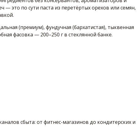
 ингредиентов без консервантов, ароматизаторов и
ч — это по сути паста из перетёртых орехов или семян,
авкой.
дальная (премиум), фундучная (бархатистая), тыквенная
обная фасовка — 200–250 г в стеклянной банке.
каналов сбыта: от фитнес-магазинов до кондитерских и