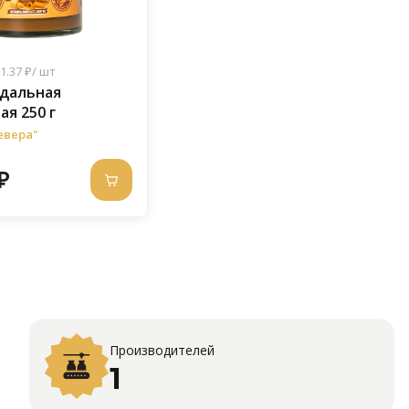
1.37 ₽/ шт
ндальная
ая 250 г
евера"
₽
Производителей
1