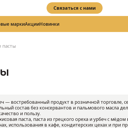
Связаться с нами
овые марки
Акции
Новинки
 пасты
ты
еч — востребованный продукт в розничной торговле, с
льный состав без консервантов и пальмового масла де
ачество и пользу.
исовая паста, паста из грецкого ореха и урбеч с мёдом
нах, использования в кафе, кондитерских цехах и при 