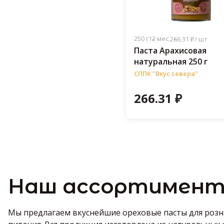
250 г
12 мес.
266.31 ₽/ шт
Паста Арахисовая
натуральная 250 г
СППК "Вкус севера"
266.31 ₽
Наш ассортимент
Мы предлагаем вкуснейшие ореховые пасты для розни