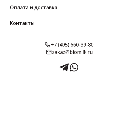
Оплата и доставка
Активируя специальный флажок (чекбокс) в
контрольном пункте под соответствующей
Контакты
формой сбора на сайте
https://biomilk.ru/
, я
подтверждаю, что действую свободно, своей волей
и в своем интересе, и предоставляю в качестве
+7 (495) 660-39-80
Субъекта ПДн конкретное, предметное,
zakaz@biomilk.ru
информированное, сознательное и
однозначное согласие на обработку моих ПДн
для
Индивидуального предпринимателя
Минасяна Армена Эдвардовича
(ОГРНИП 305505002400011, ИНН 505200078085)
, на
нижеизложенных условиях:
Цели обработки и категории ПДн, обрабатываемых
Оператором в разрезе каждой цели:
Цель №1. Подготовка, заключение и