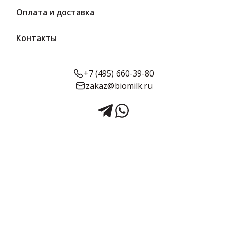
Наши менеджеры помогут выбрать вариант
Оплата и доставка
объема и вкуса, который понравится вашим
клиентам.
Контакты
0 товаров
0 производителей
+7 (495) 660-39-80
zakaz@biomilk.ru
Фильтр
Сортировка:
По умолчанию