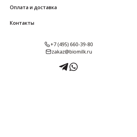
Оплата и доставка
Контакты
+7 (495) 660-39-80
zakaz@biomilk.ru
Сыр мягкий 40% 300 г | ШМЗ
Сыр мягкий жирностью 40%, расфасовка по 300 г оптом,
продукция Шекстинского маслозавода (Шексна). Сырная
продукция с доставкой в Москве от поставщика ТК Качество.
Срок годности:
Жирность:
Объём:
7 суток
40%
300 г
Подробнее о товаре
Производитель