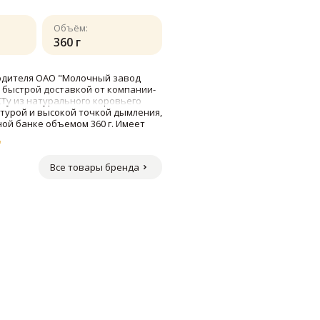
Объём:
360 г
зводителя ОАО "Молочный завод
с быстрой доставкой от компании-
СТу из натурального коровьего
ктурой и высокой точкой дымления,
ной банке объемом 360 г. Имеет
"
Все товары бренда