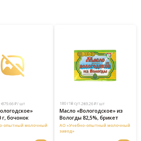
180 г
18 сут.
1 879.66 ₽/ шт
269.26 ₽/ шт
Вологодское»
Масло «Вологодское» из
 г, бочонок
Вологды 82,5%, брикет
но-опытный молочный
АО «Учебно-опытный молочный
завод»