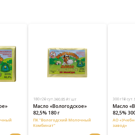
180 г
20 сут.
300 г
18 сут.
300.85 ₽/ шт
ое»
Масло «Вологодское»
Масло «
82,5% 180 г
82,5% 300
очный
ПК "Вологодский Молочный
АО «Учеб
Комбинат"
завод»