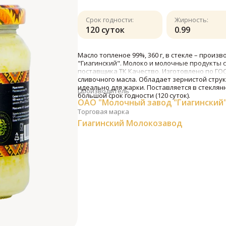
Срок годности:
Жирность:
120 суток
0.99
Масло топленое 99%, 360 г, в стекле – прои
"Гиагинский". Молоко и молочные продукты 
поставщика ТК Качество. Изготовлено по ГО
сливочного масла. Обладает зернистой стру
идеально для жарки. Поставляется в стеклян
Производитель
большой срок годности (120 суток).
ОАО "Молочный завод "Гиагинский
Торговая марка
Гиагинский Молокозавод