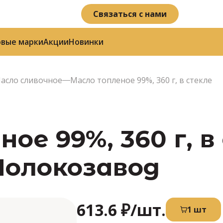
Связаться с нами
овые марки
Акции
Новинки
асло сливочное
Масло топленое 99%, 360 г, в стекле
ое 99%, 360 г, в
Молокозавод
613.6 ₽
/шт.
1 шт