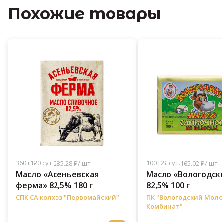
Похожие товары
360 г
120 сут.
100 г
20 сут.
235.28 ₽/ шт
165.02 ₽/ шт
Масло «Асеньевская
Масло «Вологодск
ферма» 82,5% 180 г
82,5% 100 г
СПК СА колхоз "Первомайский"
ПК "Вологодский Мол
Комбинат"