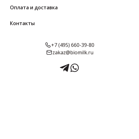
Оплата и доставка
Контакты
+7 (495) 660-39-80
zakaz@biomilk.ru
Творог вес Славянский 5%, п/э
пленка | Судогодский
молочный завод
Творог вес Славянский 5%, п/э пленка – производителя
Судогодский молочный завод. Молоко и молочные продукты
для вашего магазина от дистрибьютора ТК Качество. Творог
Славянский 5%. Натуральный кисломолочный продукт,
изготовленный из нормализованного молока с добавлением
2.2 кг в упаковке
Предзаказ
закваски. Нежная текстура и приятный вкус. Творог идеально
подходит для приготовления различных блюд, таких как
сырники, запеканки и десерты, а также может использоваться
в качестве полезного перекуса или добавляться в салаты.
Срок годности:
Жирность:
Объём: