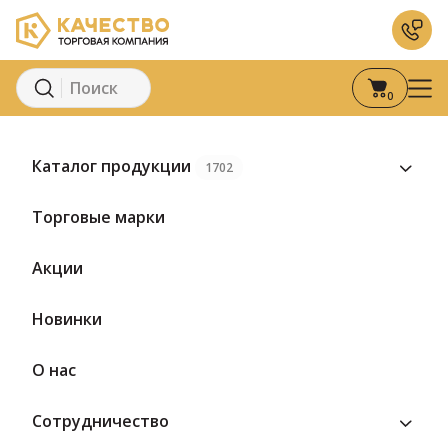
0
Главная
Каталог
Молоко и молочные продукты
Кисломоло
Каталог продукции
1702
Предзаказ
Торговые марки
Акции
Новинки
О нас
Сотрудничество