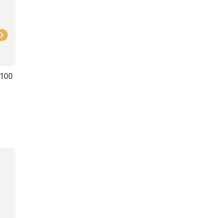
2022г
100
Признание лучшим в Российской
системе качества (Роскачество)