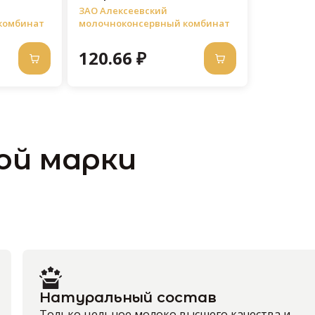
упаковке дой-пак
ЗАО Алексеевский
комбинат
молочноконсервный комбинат
120.66 ₽
ой марки
Натуральный состав
Только цельное молоко высшего качества и