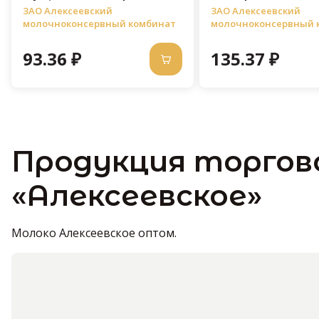
270 г, дой-пак
жестяной банке
ЗАО Алексеевский
ЗАО Алексеевский
молочноконсервный комбинат
молочноконсервный 
93.36 ₽
135.37 ₽
Продукция торгов
«Алексеевское»
Молоко Алексеевское оптом.