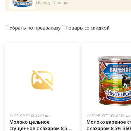
1 бренд
3 товара
Убрать по предзаказу
Товары со скидкой
270 г
12 мес.
270 г
240 сут.
93.36 ₽/ шт
135.37 ₽/ шт
Молоко цельное
Молоко вареное с
сгущенное с сахаром 8,5%
с сахаром 8,5% 360 