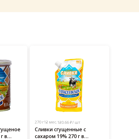
270 г
12 мес.
120.66 ₽/ шт
гущеное
Сливки сгущенные с
г в
сахаром 19% 270 г в