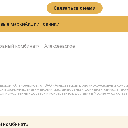
Связаться с нами
овые марки
Акции
Новинки
ервный комбинат»
Алексеевское
аркой «Алексеевское» от ЗАО «Алексеевский молочноконсервный комбинат»
в различных видах упаковки: жестяных банках, дой-паках, стиках, а такж
жит искусственных добавок и консервантов. Доставка в Москве — со склад
й комбинат»