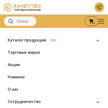
0
Главная
Каталог
Боговар ООО
Боговаро
Каталог продукции
1702
Торговые марки
Боговаро
Акции
Новинки
1 товар
О нас
Сотрудничество
ТК «Качество» предлагает оптом продукцию