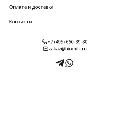
2 бренда
19 товаров
Оплата и доставка
Контакты
Фильтры
По умолчанию
+7 (495) 660-39-80
zakaz@biomilk.ru
2 л
60 сут.
1 л
40 сут.
204.63 ₽/ шт
129.4 ₽/ шт
Квас Традиционный 2 л
Квас Медовый 1 л
ООО "Фонтан"
ООО "Фонтан"
204.63 ₽
129.4 ₽