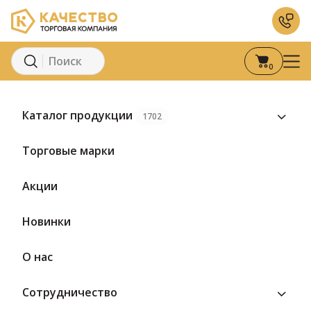
0
Главная
Каталог
Кондитерские изделия
Конфеты
Конфе
Каталог продукции
1702
Предзаказ
Торговые марки
Акции
Новинки
О нас
Сотрудничество