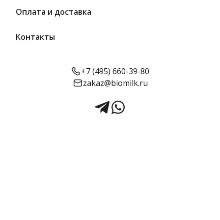
Оплата и доставка
Контакты
+7 (495) 660-39-80
zakaz@biomilk.ru
Конфеты Сильвупле
шоколад-орех 200 г | АТАГ
Конфеты Сильвупле шоколад-орех, расфасовка по 200 г оптом,
продукция Шексна АТАГ. Кондитерские изделия с доставкой в
Москве и области заказать у поставщика ТК Качество.
Предзаказ
Срок годности:
Объём:
6 месяцев
200 г