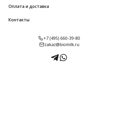
Оплата и доставка
Контакты
+7 (495) 660-39-80
zakaz@biomilk.ru
Вологодская пастила без
сахара 115 г | Вологодская
мануфактура
Вологодская пастила без сахара, расфасовка по 115 г оптом,
продукция Вологодская мануфактура. Кондитерские изделия с
доставкой в Москве заказать у дистрибьютора продукции ТК
Качество.
Срок годности:
Объём:
6 месяцев
115 г