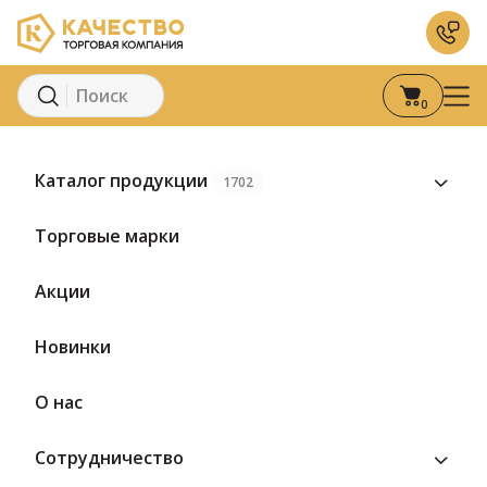
0
Главная
Каталог
Кондитерские изделия
Пастила
Пастил
Каталог продукции
1702
Торговые марки
Акции
Новинки
О нас
Сотрудничество