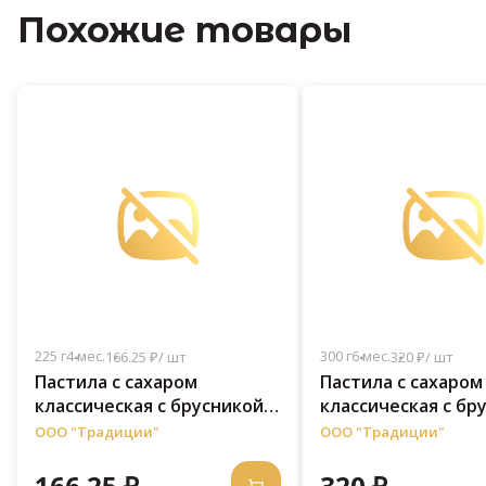
Похожие товары
225 г
4 мес.
300 г
6 мес.
166.25 ₽/ шт
320 ₽/ шт
Пастила с сахаром
Пастила с сахаром
классическая c брусникой
классическая c бр
150 г
300 г
ООО "Традиции"
ООО "Традиции"
166.25 ₽
320 ₽