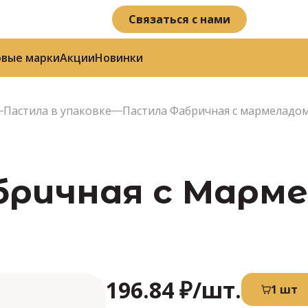
Связаться с нами
овые марки
Акции
Новинки
Пастила в упаковке
Пастила Фабричная с мармеладом
ричная с Мармел
196.84 ₽
/шт.
1 шт