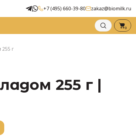
+7 (495) 660-39-80
zakaz@biomilk.ru
0
 255 г
адом 255 г |