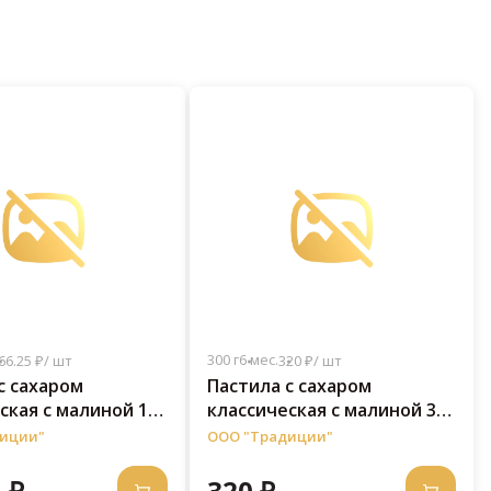
300 г
6 мес.
66.25 ₽/ шт
320 ₽/ шт
с сахаром
Пастила с сахаром
ская c малиной 150
классическая c малиной 300
г
иции"
ООО "Традиции"
 ₽
320 ₽