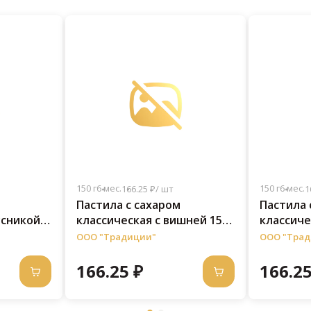
150 г
6 мес.
150 г
6 мес.
166.25 ₽/ шт
1
Пастила с сахаром
Пастила 
усникой
классическая c вишней 150
классиче
г
г
ООО "Традиции"
ООО "Трад
166.25 ₽
166.25