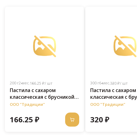
200 г
2 мес.
300 г
6 мес.
166.25 ₽/ шт
320 ₽/ шт
Пастила с сахаром
Пастила с сахаром
классическая c брусникой
классическая c бр
150 г
300 г
ООО "Традиции"
ООО "Традиции"
166.25 ₽
320 ₽