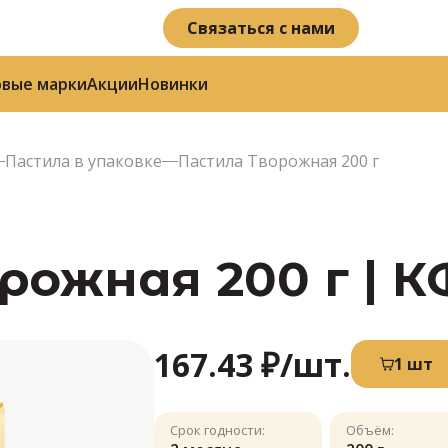
Связаться с нами
овые марки
Акции
Новинки
Пастила в упаковке
Пастила Творожная 200 г
ожная 200 г | К
167.43 ₽
/шт.
1 шт
Срок годности:
Объём: