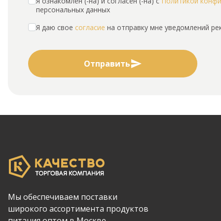
Я ознакомлен (-на) и согласен (-на) с
Политикой конф
персональных данных
Я даю свое
согласие
на отправку мне уведомлений р
Отправить
Мы обеспечиваем поставки
широкого ассортимента продуктов
питания оптом в Москве.