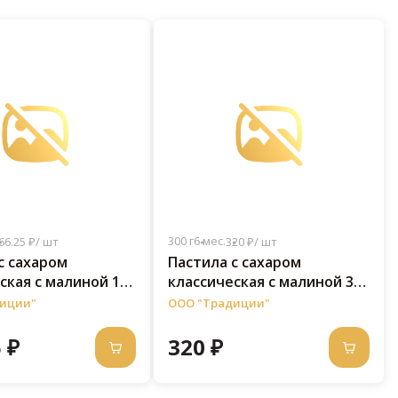
300 г
6 мес.
66.25 ₽/ шт
320 ₽/ шт
с сахаром
Пастила с сахаром
ская c малиной 150
классическая c малиной 300
г
иции"
ООО "Традиции"
 ₽
320 ₽