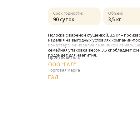
Срок годности:
Объём:
90 суток
3,5 кг
Полоска с вареной сгущенкой, 3,5 кг – произ
изделия на выгодных условиях компании-пос
кондитерское изделие с начинкой из насыщ
семейная упаковка весом 3,5 кг обладает ср
подойдет для чаепития.
Производитель
ООО "ГАЛ"
Торговая марка
ГАЛ