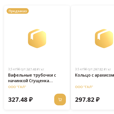
Предзаказ
3,5 кг
90 сут.
3.5 кг
90 сут.
327.48 ₽/ кг
297.82 ₽/ кг
Вафельные трубочки с
Кольцо с арахисом 
начинкой Сгущенка
вареная 3 кг
ООО "ГАЛ"
ООО "ГАЛ"
327.48 ₽
297.82 ₽