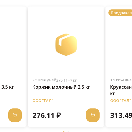
Предзаказ
2.5 кг
60 дней
1.5 кг
60 дне
276.11 ₽/ кг
3,5 кг
Коржик молочный 2,5 кг
Круассан
кг
ООО "ГАЛ"
ООО "ГАЛ"
276.11 ₽
313.49