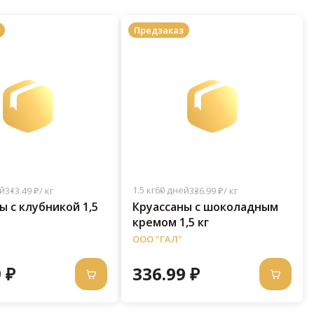
Предзаказ
й
1.5 кг
60 дней
313.49 ₽/ кг
336.99 ₽/ кг
ы с клубникой 1,5
Круассаны с шоколадным
кремом 1,5 кг
ООО "ГАЛ"
 ₽
336.99 ₽