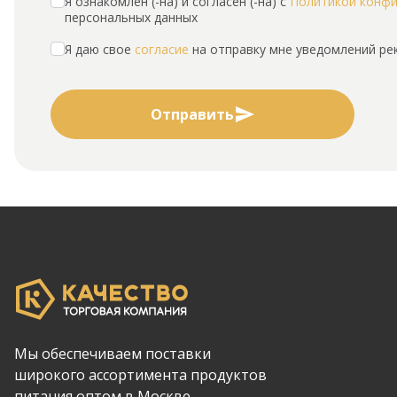
Я ознакомлен (-на) и согласен (-на) с
Политикой конф
персональных данных
Я даю свое
согласие
на отправку мне уведомлений р
Отправить
Мы обеспечиваем поставки
широкого ассортимента продуктов
питания оптом в Москве.