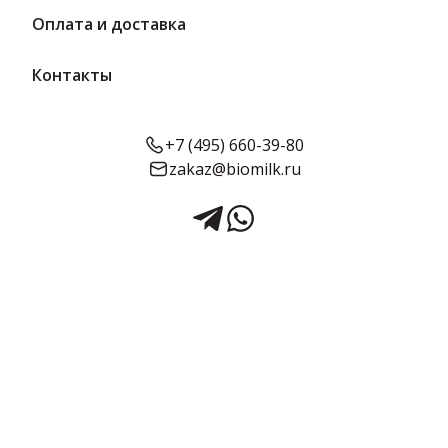
Оплата и доставка
Контакты
+7 (495) 660-39-80
zakaz@biomilk.ru
Хрустики без сахара с
вишней 500 г | Вологодская
мануфактура
Хрустики без сахара с вишней, расфасовка по 500 г оптом,
продукция Вологодская мануфактура. Кондитерские изделия в
ассортименте от дистрибьютора ТК Качество.
Срок годности:
Объём:
12 месяцев
500 г