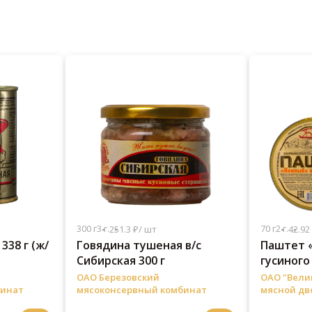
300 г
3 г.
70 г
2 г.
251.3 ₽/ шт
42.92
338 г (ж/
Говядина тушеная в/с
Паштет 
Сибирская 300 г
гусиного 
ОАО Березовский
ОАО "Вели
бинат
мясоконсервный комбинат
мясной дв