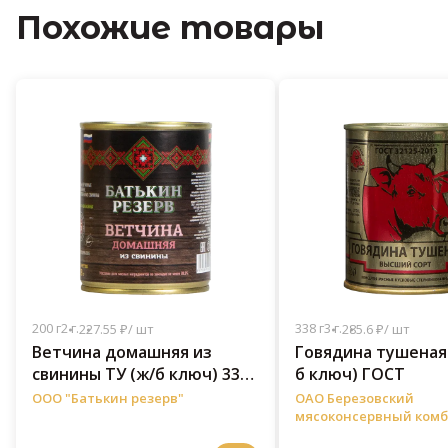
Похожие товары
200 г
2 г.
338 г
3 г.
227.55 ₽/ шт
285.6 ₽/ шт
Ветчина домашняя из
Говядина тушеная 
свинины ТУ (ж/б ключ) 338
б ключ) ГОСТ
г
ООО "Батькин резерв"
ОАО Березовский
мясоконсервный ком