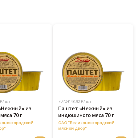
70 г
2 г.
 ₽/ шт
42.92 ₽/ шт
«Нежный» из
Паштет «Нежный» из
мяса 70 г
индюшиного мяса 70 г
коновгородский
ОАО "Великоновгородский
ор"
мясной двор"