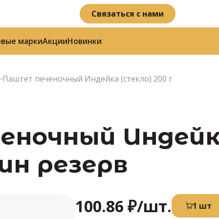
Связаться с нами
овые марки
Акции
Новинки
Паштет печеночный Индейка (стекло) 200 г
ночный Индейка
кин резерв
100.86 ₽
/шт.
1 шт