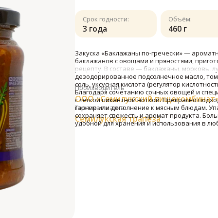
Срок годности:
Объём:
3 года
460 г
Закуска «Баклажаны по-гречески» — аромат
баклажанов с овощами и пряностями, пригот
рецепту. В составе — баклажаны, морковь, 
дезодорированное подсолнечное масло, тома
соль, уксусная кислота (регулятор кислотнос
Производитель
Благодаря сочетанию сочных овощей и спец
ООО «Семилукский пищекомбинат
с лёгкой пикантной ноткой. Прекрасно подхо
гарнир или дополнение к мясным блюдам. Уп
Торговая марка
сохраняет свежесть и аромат продукта. Боль
Семилукская трапеза
удобной для хранения и использования в люб