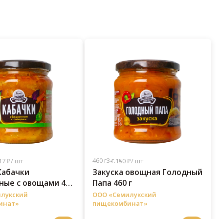
460 г
3 г.
17 ₽/ шт
150 ₽/ шт
Кабачки
Закуска овощная Голодный
ные с овощами 460
Папа 460 г
лукский
ООО «Семилукский
инат»
пищекомбинат»