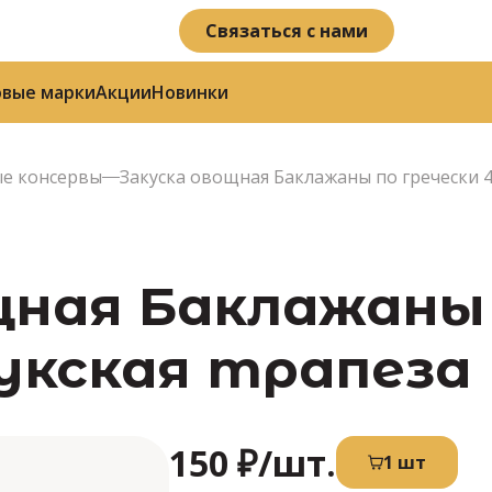
Связаться с нами
овые марки
Акции
Новинки
е консервы
Закуска овощная Баклажаны по гречески 4
щная Баклажаны 
лукская трапеза
150 ₽
/шт.
1 шт