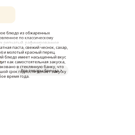
ное блюдо из обжаренных
овленное по классическому
лук репчатый, рафинированное
тная паста, свежий чеснок, сахар,
ти) и молотый красный перец.
ий блюдо имеет насыщенный вкус
»
дит как самостоятельная закуска,
аковано в стеклянную банку, что
Все товары бренда
шой срок годности делает закуску
ое время года.