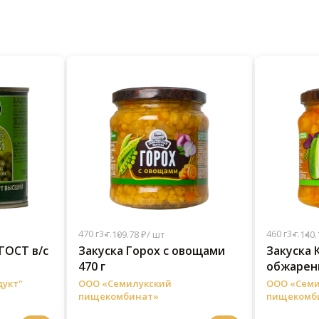
470 г
3 г.
460 г
3 г.
109.78 ₽/ шт
140.
ГОСТ в/с
Закуска Горох с овощами
Закуска 
470 г
обжарен
г
дукт"
ООО «Семилукский
ООО «Семи
пищекомбинат»
пищекомб