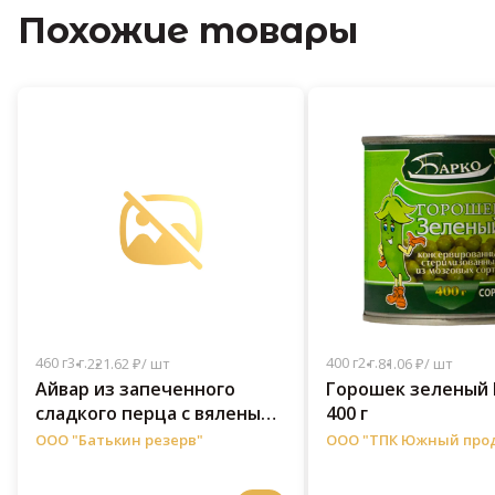
Похожие товары
460 г
3 г.
400 г
2 г.
221.62 ₽/ шт
81.06 ₽/ шт
Айвар из запеченного
Горошек зеленый 
сладкого перца с вялеными
400 г
томатами «Romatto» 250 г
ООО "Батькин резерв"
ООО "ТПК Южный про