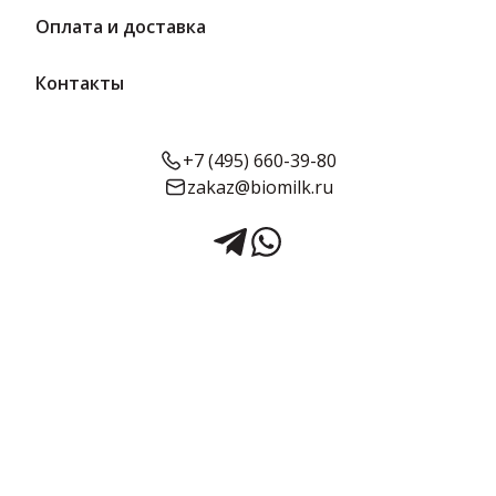
Оплата и доставка
Контакты
+7 (495) 660-39-80
zakaz@biomilk.ru
Персики в легком сиропе 750 г
| Кубаночка
Персики в легком сиропе 750 г – изготовителя Гранд-Стар ООО.
Консервация с быстрой доставкой от дистрибьютора ТК
Качество. Сочные персики в легком сиропе в стеклянной банке.
Прекрасный десерт или дополнение к выпечке.
Срок годности:
Объём:
24 месяца
750 г
Подробнее о товаре