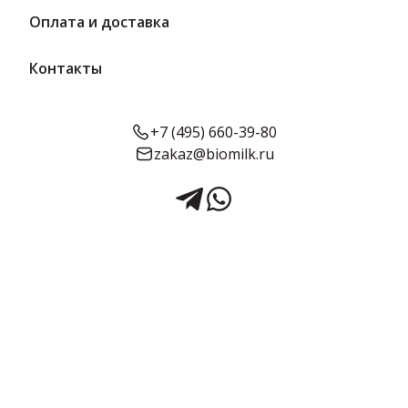
Оплата и доставка
Контакты
+7 (495) 660-39-80
zakaz@biomilk.ru
Урбеч витаминный с сиропом
Топинамбура 300 г | Вкус
севера
Урбеч витаминный с сиропом Топинамбура, расфасовка по 300 г
оптом, продукция Вкус севера. Бакалея и консервация с
доставкой от поставщика ТК Качество.
Срок годности:
Объём:
12 месяцев
300 г