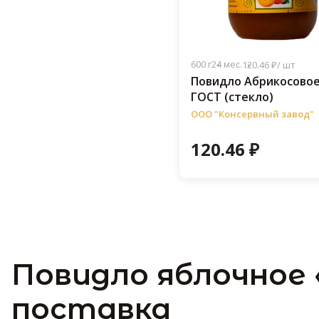
600 г
24 мес.
120.46 ₽/ шт
Повидло Абрикосовое 
ГОСТ (стекло)
ООО "Консервный завод"
120.46 ₽
Повидло яблочное 
поставка