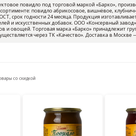
ктовое повидло под торговой маркой «Барко», произве
ассортименте: повидло абрикосовое, вишнёвое, клубничн
ОСТ, срок годности 24 месяца. Продукция изготавливает
елей и искусственных добавок. ООО «Консервный завод»
ов и овощей. Торговая марка «Барко» принадлежит гру
существляется через ТК «Качество». Доставка в Москве 
овары со скидкой