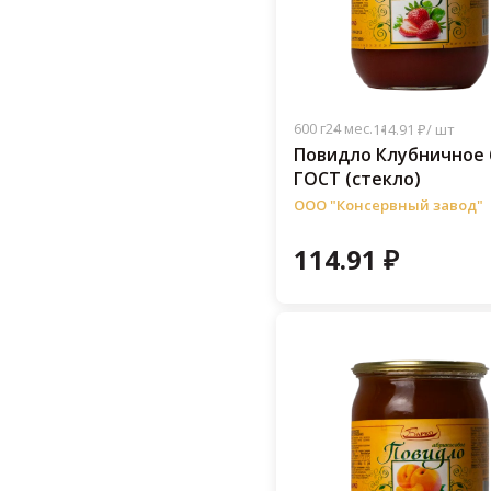
600 г
24 мес.
114.91 ₽/ шт
Повидло Клубничное 6
ГОСТ (стекло)
ООО "Консервный завод"
114.91 ₽