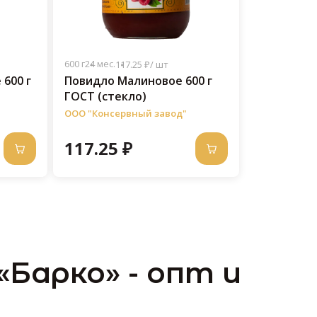
600 г
24 мес.
117.25 ₽/ шт
600 г
Повидло Малиновое 600 г
ГОСТ (стекло)
ООО "Консервный завод"
117.25 ₽
«Барко» - опт и