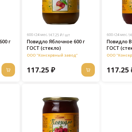
600 г
24 мес.
600 г
24 мес.
117.25 ₽/ шт
11
00 г
Повидло Яблочное 600 г
Повидло В
ГОСТ (стекло)
ГОСТ (сте
ООО "Консервный завод"
ООО "Консе
117.25 ₽
117.25 