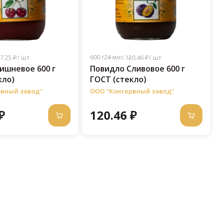
600 г
24 мес.
7.25 ₽/ шт
120.46 ₽/ шт
ишневое 600 г
Повидло Сливовое 600 г
кло)
ГОСТ (стекло)
рвный завод"
ООО "Консервный завод"
₽
120.46 ₽