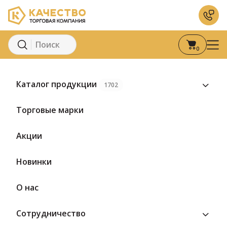
0
Главная
Каталог
ЗАО «Кореновский молочно-конс
Каталог продукции
1702
Торговые марки
Акции
Коровка из Кореновки
Новинки
О нас
3 товара
Сотрудничество