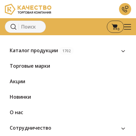
0
Главная
Каталог
Молоко и молочные продукты
Кисломоло
Каталог продукции
1702
Торговые марки
Акции
Новинки
О нас
Сотрудничество