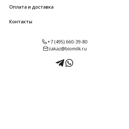
Оплата и доставка
Контакты
+7 (495) 660-39-80
zakaz@biomilk.ru
Катык Эльнатюр
классический в стеклянной
банке | Эльнатюр
Катык Эльнатюр классический в стеклянной банке – продукт
изготовителя ООО "Реамол". Молоко и молочные продукты без
посредников от дистрибьютора ТК Качество. Традиционный
катык с нежным вкусом. Упакован в стеклянную банку. Средний
срок годности - 60 суток.
Срок годности:
Жирность:
Объём:
60 суток
0.2
250 г