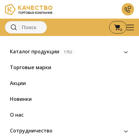
0
Главная
Каталог
Молоко и молочные продукты
Кисломоло
Каталог продукции
1702
Торговые марки
Акции
Новинки
О нас
Сотрудничество