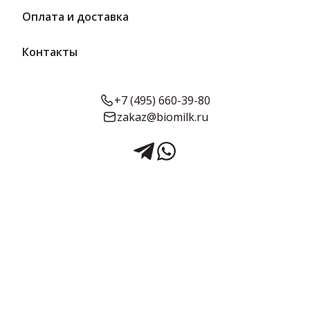
Оплата и доставка
Контакты
+7 (495) 660-39-80
zakaz@biomilk.ru
Кефир «Вологжанка» 1% 470 г
| ВМК
Кефир «Вологжанка» жирностью 1%, расфасовка по 470 г оптом,
продукция официального представителя Вологодского
молочного комбината (ВМК). Кисломолочные продукты с
доставкой в Москве заказать у поставщика ТК Качество.
Срок годности:
Жирность:
Объём:
10 суток
1%
470 г