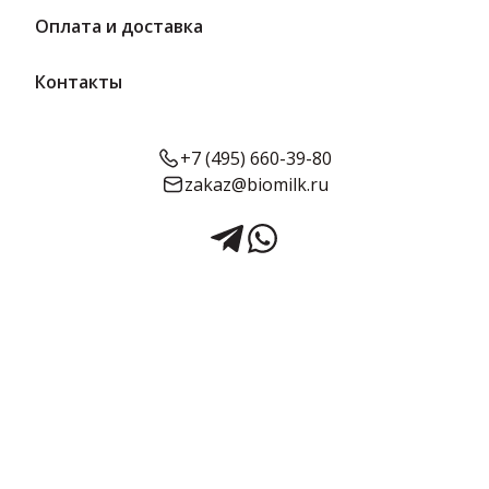
Оплата и доставка
Контакты
+7 (495) 660-39-80
zakaz@biomilk.ru
Сметана 15% 300 г/6 (п/
стакан) | ЦарКа
Сметана 15% 300 г/6 п/стакан – изготовителя Судогодский
молочный завод. Молоко и молочные продукты от
проверенных производителей, заказать у дистрибьютора ТК
Качество. Сметана 300 грамм 15%. Натуральный кисломолочный
продукт с умеренной жирностью делают из
Предзаказ
высококачественного молока. Мягкий вкус и густая
консистенция.Сметана подходит для заправки салатов,
приготовления соусов, супов, а также выпечки и десертов. Её
можно использовать в качестве дополнения к блинам,
Срок годности:
Жирность:
Объём:
вареникам, оладьям или картофельным блюдам, а также как
14 суток
15%
300 г
нежную и полезную альтернативу маслам и майонезу.