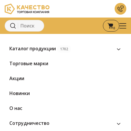
0
Главная
Каталог
Молоко и молочные продукты
К
Каталог продукции
1702
Предзаказ
Торговые марки
Акции
Новинки
О нас
Сотрудничество