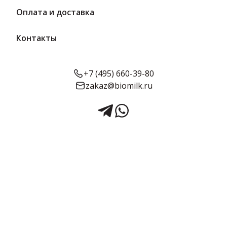
Оплата и доставка
Контакты
+7 (495) 660-39-80
zakaz@biomilk.ru
Снежок «Вологжанка» 2.5%
470 г | ВМК
Снежок «Вологжанка» жирностью 2.5%, расфасовка по 470 г
оптом, продукция официального представителя Вологодского
молочного комбината (ВМК). Кисломолочные продукты с
доставкой в Москве заказать у поставщика ТК Качество.
Срок годности:
Жирность:
Объём:
14 суток
2.5%
470 г