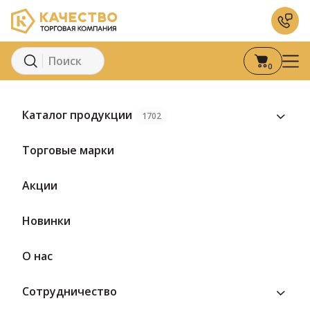
0
Главная
Каталог
Молоко и молочные продукты
Молочная 
Каталог продукции
1702
Торговые марки
Акции
Новинки
О нас
Сотрудничество