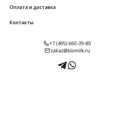
Оплата и доставка
Контакты
+7 (495) 660-39-80
zakaz@biomilk.ru
Молоко сгущенное с сахаром
и какао Батькин резерв 8,5%
380 г | Батькин резерв
Молоко сгущенное с сахаром и какао Батькин резерв 8,5% 380 г
– производителя АО «Любинский молочноконсервный
комбинат». Молоко и молочные продукты – ходовой товар от
поставщика ТК Качество. Приготовлено по ГОСТу. Подходит для
кофе, выпечки, мороженого и десертов. Поставляется в ж/б
упаковке.
Срок годности:
Жирность:
Объём:
10 месяцев
0.085
380 г