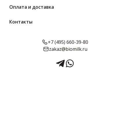
Оплата и доставка
Контакты
+7 (495) 660-39-80
zakaz@biomilk.ru
Молоко «Вологжанка» 1.5% 1 л
| ВМК
Молоко «Вологжанка» жирностью 1.5%, расфасовка по одному
литру оптом, продукция официального представителя
Вологодского молочного комбината (ВМК). Молочная продукция
в ассортименте от дистрибьютора продукции ТК Качество.
Срок годности:
Жирность:
Объём:
14 суток
1.5%
1 л