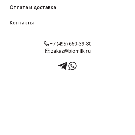
Производитель
Оплата и доставка
Пружанский молочный комбинат
ООО
Контакты
1 бренд
1 товар
+7 (495) 660-39-80
Фильтры
По умолчанию
zakaz@biomilk.ru
9 кг
210 сут.
887.4 ₽/ кг
Сыр Van Gold Maasdam
46%, цилиндр
Пружанский молочный комбинат