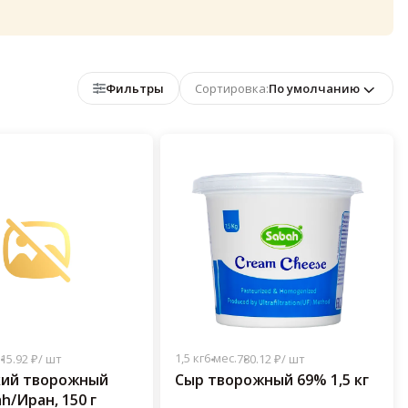
Фильтры
Сортировка:
По умолчанию
1,5 кг
6 мес.
15.92 ₽/ шт
780.12 ₽/ шт
кий творожный
Сыр творожный 69% 1,5 кг
h/Иран, 150 г