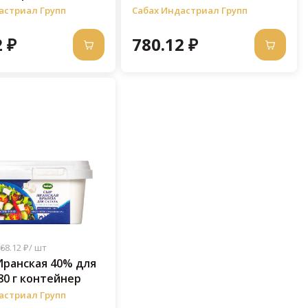
астриал Групп
Сабах Индастриал Групп
 ₽
780.12 ₽
68.12 ₽/ шт
Иранская 40% для
80 г контейнер
астриал Групп