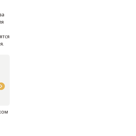
за
ля
ятся
я.
2023г
ком
Популяризация иранских сыров под
брендом SABAH в России