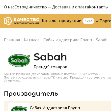
О нас
Сотрудничество
Доставка и оплата
Контакты
Каталог продукции
Торг
1702
Главная
Каталог
Сабах Индастриал Групп
Sabah
Sabah
Бренд
9 товаров
Брынза Иранская для салатов - оптовые поставки ТК «Качество».
Поставка осуществляется через ТК Качество. Продукция соответствует 
«Качество».
Производитель
Сабах Индастриал Групп