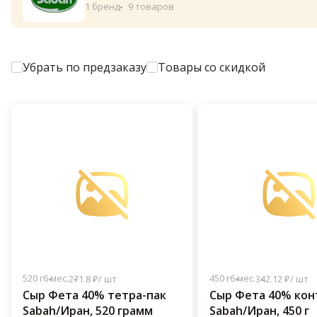
1 бренд
9 товаров
Убрать по предзаказу
Товары со скидкой
520 г
6 мес.
450 г
6 мес.
271.8 ₽/ шт
342.12 ₽/ шт
Сыр Фета 40% тетра-пак
Сыр Фета 40% кон
Sabah/Иран, 520 грамм
Sabah/Иран, 450 г