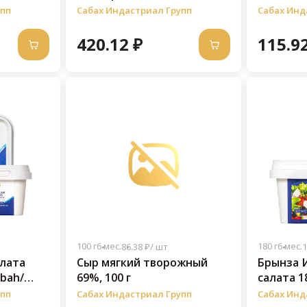
упп
Сабах Индастриал Групп
Сабах Инд
420.12 ₽
115.92
100 г
6 мес.
180 г
6 мес.
86.38 ₽/ шт
1
алата
Сыр мягкий творожный
Брынза 
bah/
69%, 100 г
салата 1
упп
Сабах Индастриал Групп
Сабах Инд