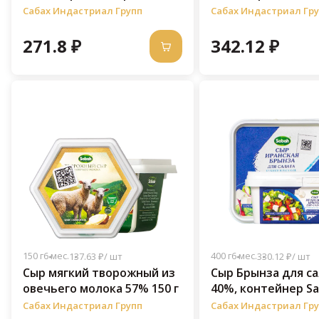
Сабах Индастриал Групп
Сабах Индастриал Гр
271.8 ₽
342.12 ₽
150 г
6 мес.
400 г
6 мес.
137.63 ₽/ шт
330.12 ₽/ шт
Сыр мягкий творожный из
Сыр Брынза для с
овечьего молока 57% 150 г
40%, контейнер Sa
Иран, 400 грамм
Сабах Индастриал Групп
Сабах Индастриал Гр