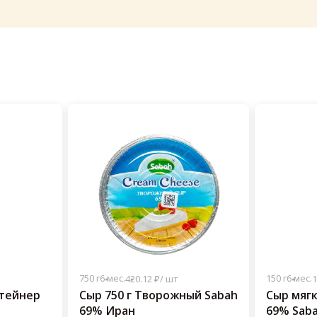
750 г
6 мес.
150 г
6 мес.
420.12 ₽/ шт
1
тейнер
Сыр 750 г Творожный Sabah
Сыр мяг
69% Иран
69% Saba