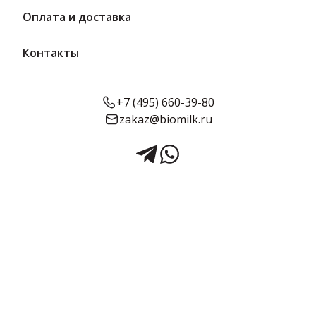
Фильтры
По умолчанию
Оплата и доставка
Контакты
+7 (495) 660-39-80
zakaz@biomilk.ru
250 г
6 мес.
180 г
6 мес.
95.26 ₽/ шт
51.36 ₽/ шт
Горчица Burger – Hot-
Горчица «Вологодский
Dog 250 г
продукт» Столовая 180 г
ООО «Семилукский
ИП Краснов В.Б.
пищекомбинат»
95.26 ₽
51.36 ₽