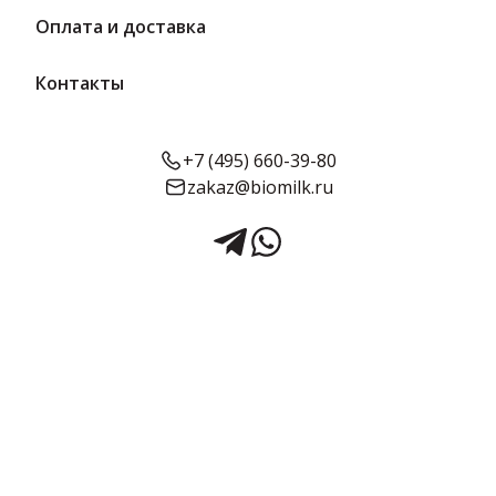
Оплата и доставка
Контакты
+7 (495) 660-39-80
zakaz@biomilk.ru
Сыр мягкий сливочный А ла
Каймак 60% 250 г ванночка |
Mlekara Sabac
Сыр мягкий сливочный А ла Каймак 60% 250 г ванночка – товар
производителя Mлекара Шабац А.Д.Шабац. Сыры с быстрой
доставкой от дистрибьютора ТК Качество. Натуральный мягкий
сыр с нежной кремовой текстурой без консервантов. Идеально
подходит для роллов, десертов и бутербродов. Упаковка —
ванночка, большой срок годности.
Срок годности:
Жирность:
Объём:
6 месяцев
0.6
250 г