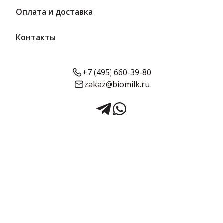
Оплата и доставка
Контакты
+7 (495) 660-39-80
zakaz@biomilk.ru
Сыр Аманте полутвердый
125 г | Сырмейстер
Сыр Аманте полутвердый жирностью 50-55%, расфасовка по 125
г оптом, продукция Сырмейстер. Сырная продукция с доставкой
в Москве от дистрибьютора продукции ТК Качество.
Предзаказ
Срок годности:
Жирность:
Объём:
60 суток
50-55%
125 г