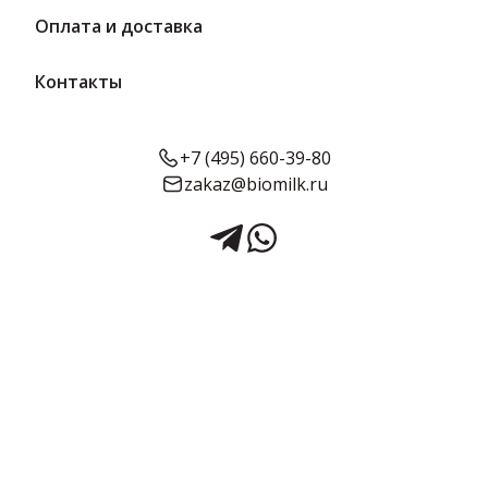
Оплата и доставка
Контакты
+7 (495) 660-39-80
zakaz@biomilk.ru
Сыр сегмент «Диетический»
20% | ВМК
Сыр сегмент «Диетический» жирностью 20%, расфасовка по 20-
300 г оптом, продукция официального представителя
Вологодского молочного комбината (ВМК). Сырная продукция в
ассортименте от поставщика ТК Качество.
0.275 кг в упаковке
Срок годности:
Жирность:
Объём:
45 суток
20%
275 г