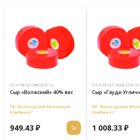
6.5 кг
30 сут.
6.5 кг
30 сут.
949.43 ₽/ кг
1 008.33 ₽/ кг
Сыр «Волжский» 40% вес
Сыр «Гауда-Углич»
ПК "Вологодский Молочный
ПК "Вологодский Мол
Комбинат"
Комбинат"
949.43 ₽
1 008.33 ₽