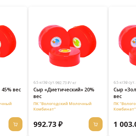
6.5 кг
30 сут.
6.5 кг
30 сут.
992.73 ₽/ кг
 45% вес
Сыр «Диетический» 20%
Сыр «Зо
вес
вес
очный
ПК "Вологодский Молочный
ПК "Волог
Комбинат"
Комбинат"
992.73 ₽
1 003.