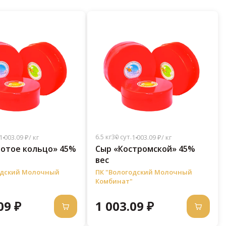
6.5 кг
30 сут.
1 003.09 ₽/ кг
1 003.09 ₽/ кг
лотое кольцо» 45%
Сыр «Костромской» 45%
вес
одский Молочный
ПК "Вологодский Молочный
Комбинат"
09 ₽
1 003.09 ₽