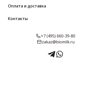
Оплата и доставка
Контакты
+7 (495) 660-39-80
zakaz@biomilk.ru
Сыр Ларец с грецкими
орехами 50% 245 г |
Бобровский
Сыр Ларец с грецкими орехами жирностью 50%, расфасовка по
245 г оптом, продукция Бобровский. Сырная продукция в
ассортименте заказать у дистрибьютора ТК Качество.
Срок годности:
Жирность:
Объём:
4 месяца
50%
245 г