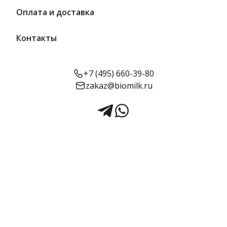
Оплата и доставка
Контакты
+7 (495) 660-39-80
zakaz@biomilk.ru
Напиток газированный Крем-
сода 1.5 л | Улеймская
Напиток газированный Крем-сода, расфасовка по 1.5 л оптом,
продукция Угличский завод минеральной воды ООО. Напитки в
ассортименте заказать у дистрибьютора продукции ТК
Качество.
Срок годности:
Объём:
6 месяцев
1.5 л
Подробнее о товаре