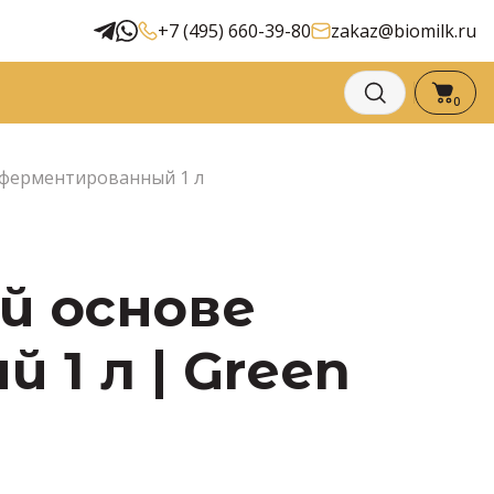
+7 (495) 660-39-80
zakaz@biomilk.ru
0
 ферментированный 1 л
й основе
1 л | Green