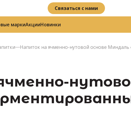
Связаться с нами
овые марки
Акции
Новинки
апитки
Напиток на ячменно-нутовой основе Миндаль
ячменно-нутово
ментированный 