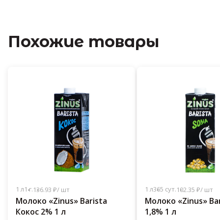
Похожие товары
1 л
1 г.
1 л
365 сут.
136.93 ₽/ шт
102.35 ₽/ шт
Молоко «Zinus» Barista
Молоко «Zinus» Bar
Кокос 2% 1 л
1,8% 1 л