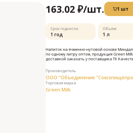
163.02 ₽
/шт.
1 шт
Срок годности:
Объём:
1 год
1 л
Напиток на ячменно-нутовой основе Минда
по одному литру оптом, продукция Green Mil
доставкой заказать у поставщика ТК Качеств
Производитель
ООО "Объединение "Союзпищепро
Торговая марка
Green Milk