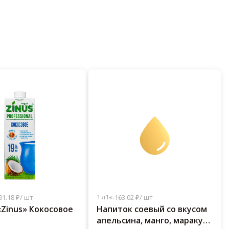
1 л
1 г.
01.18 ₽/ шт
163.02 ₽/ шт
Zinus» Кокосовое
Напиток cоевый со вкусом
апельсина, манго, маракуи