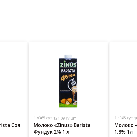
1 л
365 сут.
1 л
365 сут.
131.09 ₽/ шт
1
ista Соя
Молоко «Zinus» Barista
Молоко «
Фундук 2% 1 л
1,8% 1л