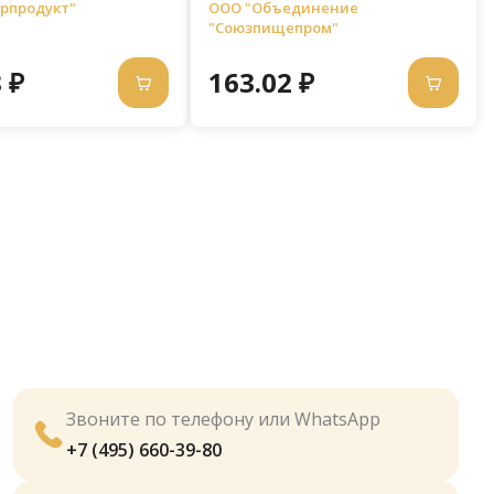
1 л
рпродукт"
ООО "Объединение
"Союзпищепром"
 ₽
163.02 ₽
Звоните по телефону или WhatsApp
+7 (495) 660-39-80