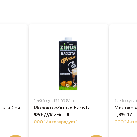
1 л
365 сут.
1 л
365 сут.
131.09 ₽/ шт
1
ista Соя
Молоко «Zinus» Barista
Молоко «
Фундук 2% 1 л
1,8% 1л
ООО "Интерпродукт"
ООО "Инте