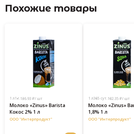
Похожие товары
1 л
1 г.
1 л
365 сут.
136.93 ₽/ шт
102.35 ₽/ шт
Молоко «Zinus» Barista
Молоко «Zinus» Bar
Кокос 2% 1 л
1,8% 1 л
ООО "Интерпродукт"
ООО "Интерпродукт"