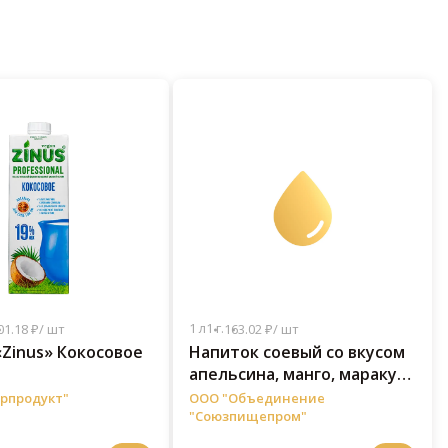
1 л
1 г.
01.18 ₽/ шт
163.02 ₽/ шт
Zinus» Кокосовое
Напиток cоевый со вкусом
апельсина, манго, маракуи
1 л
рпродукт"
ООО "Объединение
"Союзпищепром"