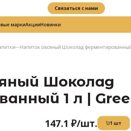
Связаться с нами
овые марки
Акции
Новинки
апитки
Напиток овсяный Шоколад ферментированный
яный Шоколад
нный 1 л | Gree
147.1 ₽
/шт.
1 шт