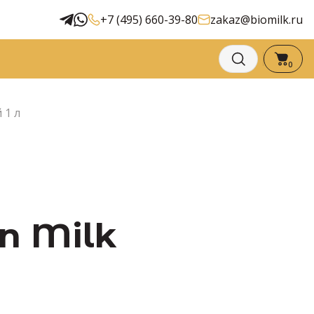
+7 (495) 660-39-80
zakaz@biomilk.ru
0
 1 л
n Milk