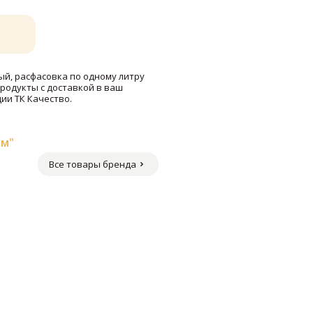
й, расфасовка по одному литру
продукты с доставкой в ваш
ии ТК Качество.
м"
Все товары бренда