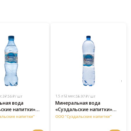
с.
1.5 л
12 мес.
37.56 ₽/ шт
55.97 ₽/ шт
ьная вода
Минеральная вода
ские напитки»
«Суздальские напитки»
0,6 л
без газа 1,5 л
альские напитки"
ООО "Суздальские напитки"