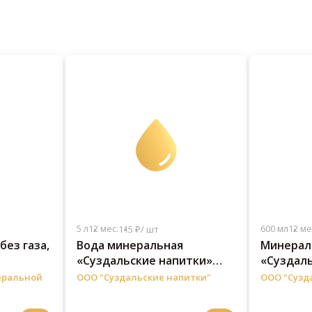
5 л
12 мес.
600 мл
12 ме
115 ₽/ шт
без газа,
Вода минеральная
Минерал
«Суздальские напитки»
«Суздаль
без газа, 5 л
без газа 
еральной
ООО "Суздальские напитки"
ООО "Сузд