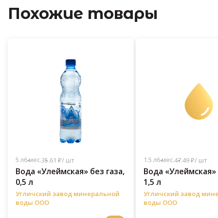
Похожие товары
5 л
6 мес.
1.5 л
6 мес.
35.61 ₽/ шт
47.49 ₽/ шт
Вода «Улеймская» без газа,
Вода «Улеймская» 
0,5 л
1,5 л
Угличский завод минеральной
Угличский завод мин
воды ООО
воды ООО