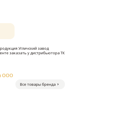
 продукция Угличский завод
енте заказать у дистрибьютора ТК
ы ООО
Все товары бренда