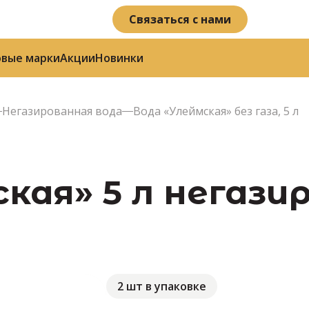
Связаться с нами
овые марки
Акции
Новинки
Негазированная вода
Вода «Улеймская» без газа, 5 л
кая» 5 л негази
2 шт в упаковке