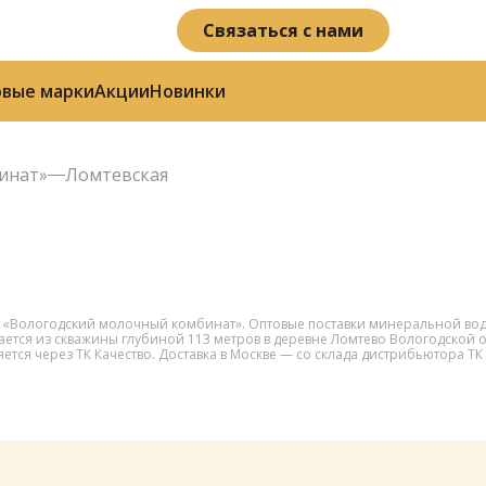
Связаться с нами
овые марки
Акции
Новинки
инат»
Ломтевская
 «Вологодский молочный комбинат». Оптовые поставки минеральной воды
ся из скважины глубиной 113 метров в деревне Ломтево Вологодской об
тся через ТК Качество. Доставка в Москве — со склада дистрибьютора ТК 