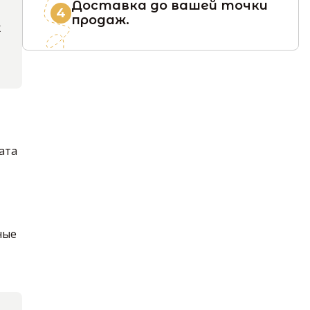
Доставка до вашей точки
4
продаж.
х
ата
ные