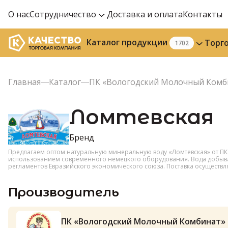
О нас
Сотрудничество
Доставка и оплата
Контакты
Каталог продукции
Торг
1702
Главная
Каталог
ПК «Вологодский Молочный Комб
Ломтевская
Бренд
Предлагаем оптом натуральную минеральную воду «Ломтевская» от ПК
использованием современного немецкого оборудования. Вода добывает
регламентов Евразийского экономического союза. Поставка осуществляе
Производитель
ПК «Вологодский Молочный Комбинат»