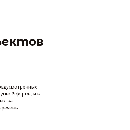
ъектов
предусмотренных
упной форме, и в
ых, за
Перечень