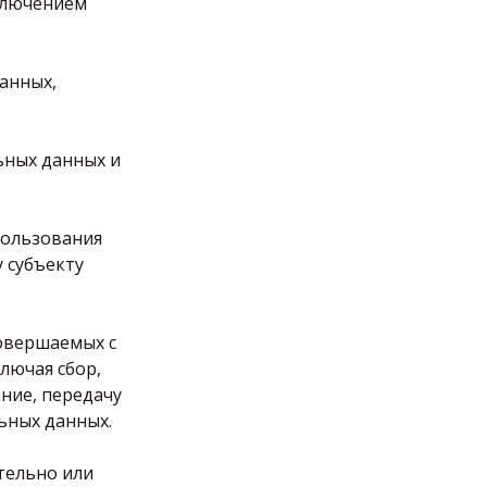
ключением
данных,
ьных данных и
пользования
 субъекту
совершаемых с
лючая сбор,
ание, передачу
ьных данных.
тельно или