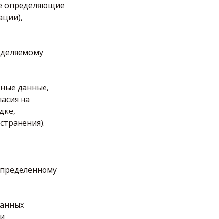
же определяющие
ации),
еделяемому
ьные данные,
ласия на
дке,
странения).
 определенному
данных
ми