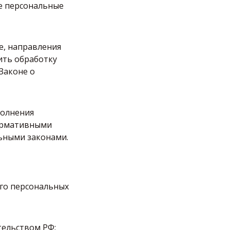
е персональные
е, направления
ить обработку
Законе о
полнения
нормативными
ьными законами.
го персональных
тельством РФ;