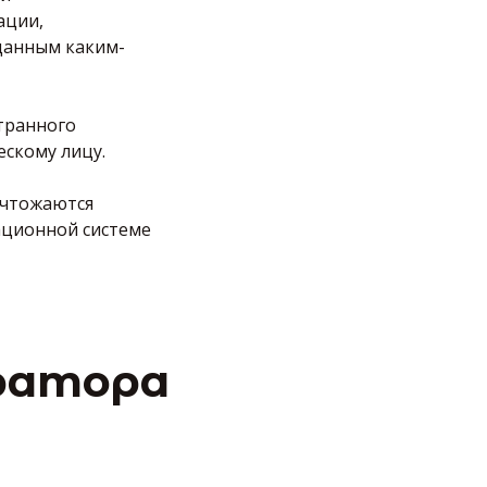
ации,
данным каким-
транного
ескому лицу.
ичтожаются
ационной системе
ератора