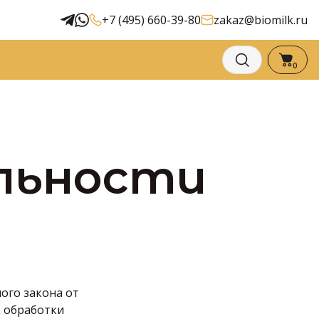
+7 (495) 660-39-80
zakaz@biomilk.ru
0
льности
ого закона от
к обработки