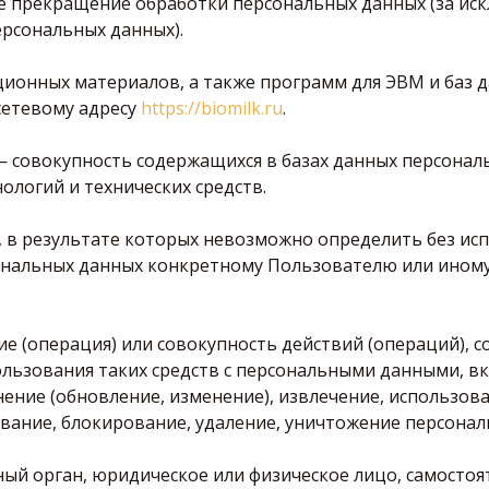
е прекращение обработки персональных данных (за ис
ерсональных данных).
ционных материалов, а также программ для ЭВМ и баз 
сетевому адресу
https://biomilk.ru
.
— совокупность содержащихся в базах данных персонал
логий и технических средств.
, в результате которых невозможно определить без ис
нальных данных конкретному Пользователю или иному
ие (операция) или совокупность действий (операций), 
льзования таких средств с персональными данными, вк
нение (обновление, изменение), извлечение, использов
ивание, блокирование, удаление, уничтожение персонал
ный орган, юридическое или физическое лицо, самостоя