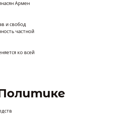
инасян Армен
ав и свобод
нность частной
няется ко всей
 Политике
едств