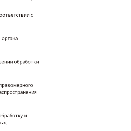
оответствии с
 органа
шении обработки
еправомерного
распространения
обработку и
ых;