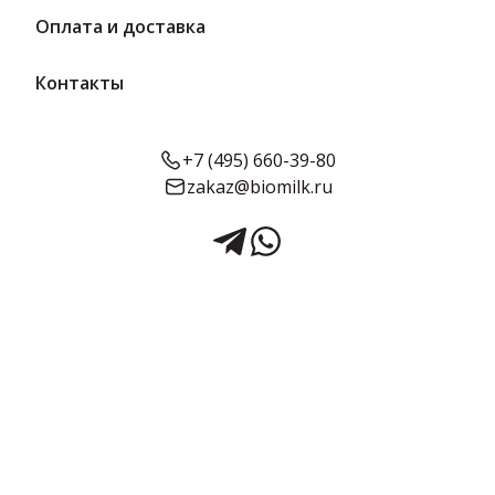
Оплата и доставка
Контакты
+7 (495) 660-39-80
zakaz@biomilk.ru
Конфеты «15 грамм золота»
3 кг | АТАГ
Конфеты «жирностью н/д%, расфасовка по 3 кг оптом,
продукция Шексна АТАГ. Кондитерские изделия с доставкой в
Москве от дистрибьютора ТК Качество.
3 кг в упаковке
Предзаказ
Срок годности:
Объём:
6 месяцев
3 кг