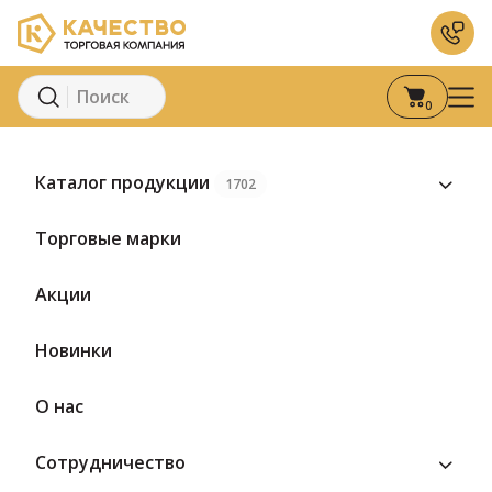
0
Главная
Каталог
Кондитерские изделия
Конфеты
Конфе
Каталог продукции
1702
Предзаказ
Торговые марки
Акции
Новинки
О нас
Сотрудничество