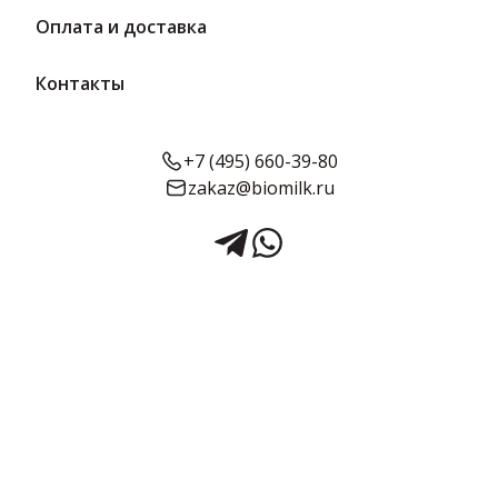
Оплата и доставка
Контакты
+7 (495) 660-39-80
zakaz@biomilk.ru
Конфеты «Волшебное
стекло» 2 кг | АТАГ
Конфеты «Волшебное стекло» в стеклянной таре 2 кг оптом,
продукция Шексна АТАГ. Кондитерские изделия с доставкой в
Москве и области заказать у дистрибьютора продукции ТК
Качество.
2 кг в упаковке
Предзаказ
Срок годности:
Объём:
6 месяцев
2 кг