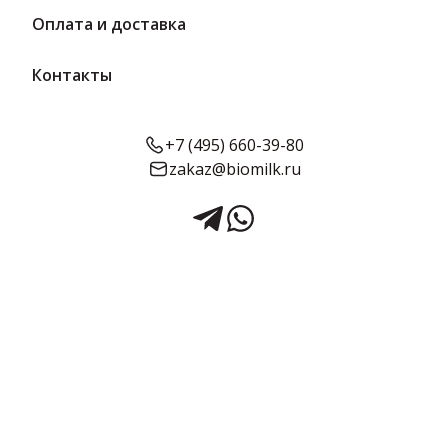
Оплата и доставка
Контакты
+7 (495) 660-39-80
zakaz@biomilk.ru
Конфеты «Дедушкины
воспоминания» 3 кг | АТАГ
Конфеты «Дедушкины воспоминания», расфасовка по 3 кг
оптом, продукция Шексна АТАГ. Кондитерские изделия с
доставкой в Москве и области от поставщика ТК Качество.
3 кг в упаковке
Предзаказ
Срок годности:
Объём:
6 месяцев
3 кг