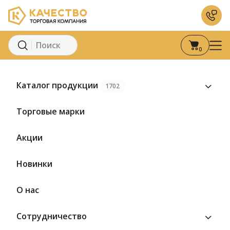
0
Главная
Каталог
Кондитерские изделия
Конфеты
Конфе
Каталог продукции
1702
Предзаказ
Торговые марки
Акции
Новинки
О нас
Сотрудничество